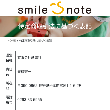
コ
ナ
ン
ビ
テ
ゲ
ン
ー
ツ
シ
特定商取引法に基づく表記
に
ョ
移
ン
動
に
HOME
特定商取引法に基づく表記
移
動
運営
有限会社創造社
会社
責任
青柳憲一
者
所在
〒390-0862 長野県松本市宮渕1-1-6 2F
地
電話
0263-33-5955
番号