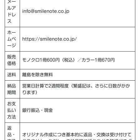
メー
ルア
info@smilenote.co.jp
ドレ
ス
ホー
ムペ
https://smilenote.co.jp/
ージ
販売
モノクロ1冊600円（税込）／カラー1冊670円
価格
送料
離島を除き無料
納品
営業日計算で2週間程度（繁盛記は、さらに日数がかか
期間
ります）
お支
払い
銀行振込・現金
方法
返
品・
オリジナル作成につき基本的に返品・交換は受け付けて