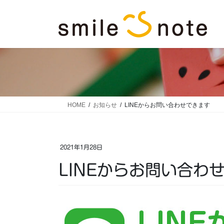
コ
ナ
ン
ビ
テ
ゲ
ン
ー
ツ
シ
に
ョ
移
ン
動
に
移
HOME
お知らせ
LINEからお問い合わせできます
動
2021年1月28日
LINEからお問い合わ